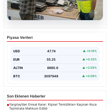
08.08.2026
Profesyonel Atık Dönüşümü ve Geri
Piyasa Verileri
Hizmetleri
Günümüzde gelişen dijitalleşme ile şirketler altyapı
envanterlerini belirli periyotlarla güncellemektedir.
USD
47.74
▲ +0.18%
Yapılan yenileme süreçlerinde boşta…
EUR
55.25
▲ +0.32%
ALTIN
6660.6
▲ +2.59%
BTC
3097948
▲ +0.08%
Son Eklenen Haberler
Yargıtay’dan Emsal Karar: Kişisel Temizlikten Kaçınan Koca
■
Tazminata Mahkum Edildi