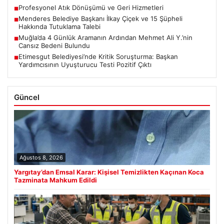
Profesyonel Atık Dönüşümü ve Geri Hizmetleri
■
Menderes Belediye Başkanı İlkay Çiçek ve 15 Şüpheli
■
Hakkında Tutuklama Talebi
Muğla’da 4 Günlük Aramanın Ardından Mehmet Ali Y.’nin
■
Cansız Bedeni Bulundu
Etimesgut Belediyesi’nde Kritik Soruşturma: Başkan
■
Yardımcısının Uyuşturucu Testi Pozitif Çıktı
Güncel
Ağustos 8, 2026
Yargıtay’dan Emsal Karar: Kişisel Temizlikten Kaçınan Koca
Tazminata Mahkum Edildi