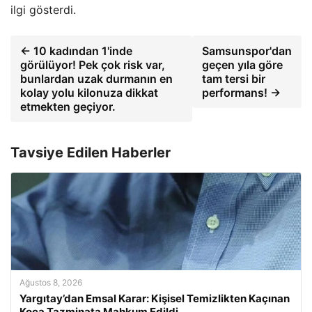
ilgi gösterdi.
← 10 kadından 1'inde
Samsunspor'dan
görülüyor! Pek çok risk var,
geçen yıla göre
bunlardan uzak durmanın en
tam tersi bir
kolay yolu kilonuza dikkat
performans! →
etmekten geçiyor.
Tavsiye Edilen Haberler
Ağustos 8, 2026
Yargıtay’dan Emsal Karar: Kişisel Temizlikten Kaçınan
Koca Tazminata Mahkum Edildi