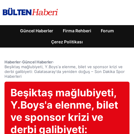
Güncel Haberler
Firma Rehberi
Forum
Çerez Politikası
Haberler
›
Güncel Haberler
›
Beşiktaş mağlubiyeti, Y.Boys'a elenme, bilet ve sponsor krizi ve
derbi galibiyeti: Galatasaray'da yeniden doğuş – Son Dakika Spor
Haberleri
Beşiktaş mağlubiyeti,
Y.Boys'a elenme, bilet
ve sponsor krizi ve
derbi galibiyeti: