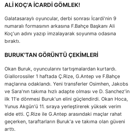
ALİ KOÇ'A İCARDİ GÖMLEK!
Galatasaraylı oyuncular, derbi sonrası İcardi'nin 9
numaralı formasının arkasına F.Bahçe Başkanı Ali
Koç'un adını yazıp imzalayarak soyunma odasına
bıraktı.
BURUK'TAN GÖRÜNTÜ ÇEKİMLERİ
Okan Buruk, oyuncularını tartışmalardan kurtardı.
Giallorossiler 1 haftada Ç.Rize, G.Antep ve F.Bahçe
maçlarına odaklandı. Yeni transferler Osimhen, Jakobs
ve Sara'nın takıma hızlı adapte olması ve D. Sanchez'in
ilk 11'e dönmesi Buruk'un elini güçlendirdi. Okan Hoca,
Yunus Akgün'ü 11. sıraya yerleştirerek yüksek verim
elde etti. Ç.Rize ile G.Antep arasındaki maçlar rahat
geçerken, taraftarların Buruk'a ve takıma olan güveni
arttı.