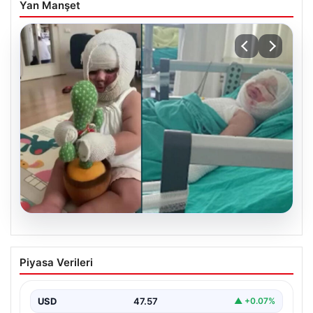
Yan Manşet
04.08.2026
Domates konservesi bomba gibi patladı,
Piyasa Verileri
9 aylık bebeğin vücudu yandı
USD
47.57
▲ +0.07%