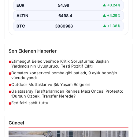
EUR
54.98
▲ +0.24%
ALTIN
6498.4
▲ +4.29%
BTC
3080988
▲ +1.38%
Son Eklenen Haberler
Etimesgut Belediyesi’nde Kritik Soruşturma: Başkan
■
Yardımcısının Uyuşturucu Testi Pozitif Çıktı
Domates konservesi bomba gibi patladı, 9 aylık bebeğin
■
vücudu yandı
Outdoor Mutfaklar ve Şık Yaşam Bölgeleri
■
Galatasaray Taraftarlarından Rennes Maçı Öncesi Protesto:
■
‘Dursun Özbek, Transfer Nerede?’
Fed faizi sabit tuttu
■
Güncel