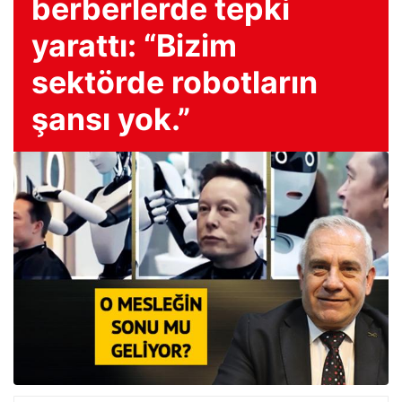
berberlerde tepki
yarattı: “Bizim
sektörde robotların
şansı yok.”