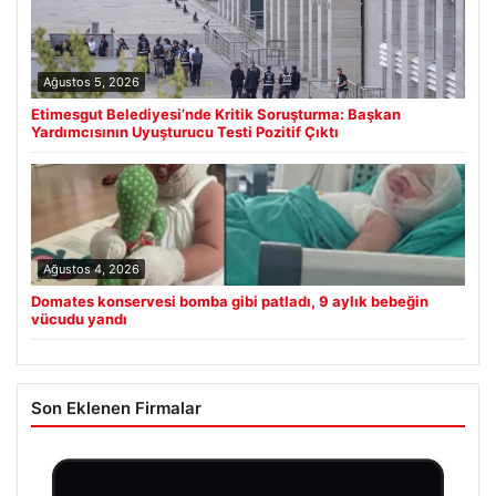
Ağustos 5, 2026
Etimesgut Belediyesi’nde Kritik Soruşturma: Başkan
Yardımcısının Uyuşturucu Testi Pozitif Çıktı
Ağustos 4, 2026
Domates konservesi bomba gibi patladı, 9 aylık bebeğin
vücudu yandı
Son Eklenen Firmalar