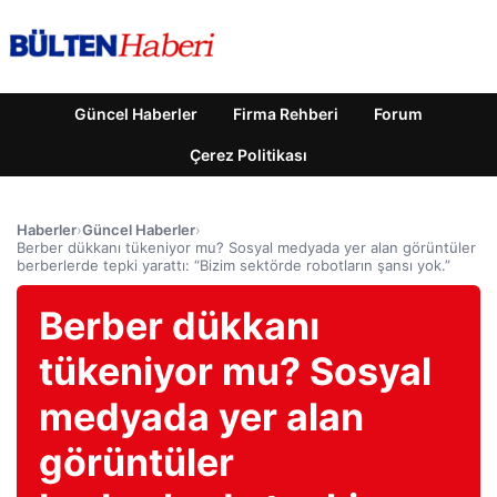
Güncel Haberler
Firma Rehberi
Forum
Çerez Politikası
Haberler
›
Güncel Haberler
›
Berber dükkanı tükeniyor mu? Sosyal medyada yer alan görüntüler
berberlerde tepki yarattı: “Bizim sektörde robotların şansı yok.”
Berber dükkanı
tükeniyor mu? Sosyal
medyada yer alan
görüntüler