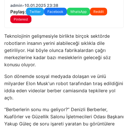
admin
•
10.01.2025 23:38
Paylaş:
Twitter
Facebook
WhatsApp
Reddit
Pinterest
Teknolojinin gelişmesiyle birlikte birçok sektörde
robotların insanın yerini alabileceği sıklıkla dile
getiriliyor. Hal böyle olunca fabrikalardan çağrı
merkezlerine kadar bazı mesleklerin geleceği söz
konusu oluyor.
Son dönemde sosyal medyada dolaşan ve ünlü
milyarder Elon Musk'un robot tarafından tıraş edildiğini
iddia eden videolar berber camiasında tepkilere yol
açtı.
“Berberlerin sonu mu geliyor?” Denizli Berberler,
Kuaförler ve Güzellik Salonu İşletmecileri Odası Başkanı
Yakup Güleç de soru işareti yaratan bu görüntülere