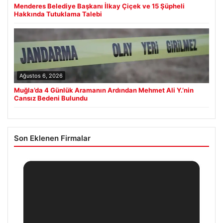
Menderes Belediye Başkanı İlkay Çiçek ve 15 Şüpheli
Hakkında Tutuklama Talebi
Ağustos 6, 2026
Muğla’da 4 Günlük Aramanın Ardından Mehmet Ali Y.’nin
Cansız Bedeni Bulundu
Son Eklenen Firmalar