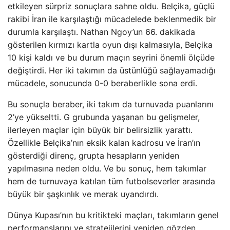
etkileyen sürpriz sonuçlara sahne oldu. Belçika, güçlü
rakibi İran ile karşılaştığı mücadelede beklenmedik bir
durumla karşılaştı. Nathan Ngoy’un 66. dakikada
gösterilen kırmızı kartla oyun dışı kalmasıyla, Belçika
10 kişi kaldı ve bu durum maçın seyrini önemli ölçüde
değiştirdi. Her iki takımın da üstünlüğü sağlayamadığı
mücadele, sonucunda 0-0 beraberlikle sona erdi.
Bu sonuçla beraber, iki takım da turnuvada puanlarını
2’ye yükseltti. G grubunda yaşanan bu gelişmeler,
ilerleyen maçlar için büyük bir belirsizlik yarattı.
Özellikle Belçika’nın eksik kalan kadrosu ve İran’ın
gösterdiği direnç, grupta hesapların yeniden
yapılmasına neden oldu. Ve bu sonuç, hem takımlar
hem de turnuvaya katılan tüm futbolseverler arasında
büyük bir şaşkınlık ve merak uyandırdı.
Dünya Kupası’nın bu kritikteki maçları, takımların genel
performanslarını ve stratejilerini yeniden gözden