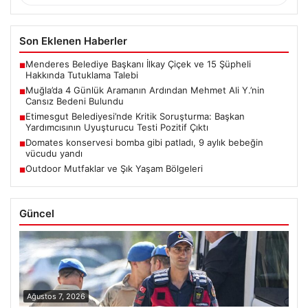
Son Eklenen Haberler
Menderes Belediye Başkanı İlkay Çiçek ve 15 Şüpheli
■
Hakkında Tutuklama Talebi
Muğla’da 4 Günlük Aramanın Ardından Mehmet Ali Y.’nin
■
Cansız Bedeni Bulundu
Etimesgut Belediyesi’nde Kritik Soruşturma: Başkan
■
Yardımcısının Uyuşturucu Testi Pozitif Çıktı
Domates konservesi bomba gibi patladı, 9 aylık bebeğin
■
vücudu yandı
Outdoor Mutfaklar ve Şık Yaşam Bölgeleri
■
Güncel
Ağustos 7, 2026