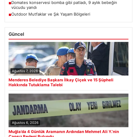
Domates konservesi bomba gibi patladı, 9 aylık bebeğin
■
vücudu yandı
Outdoor Mutfaklar ve Şık Yaşam Bölgeleri
■
Güncel
Ağustos 7, 2026
Menderes Belediye Başkanı İlkay Çiçek ve 15 Şüpheli
Hakkında Tutuklama Talebi
Ağustos 6, 2026
Muğla’da 4 Günlük Aramanın Ardından Mehmet Ali Y.’nin
Cansız Bedeni Bulundu