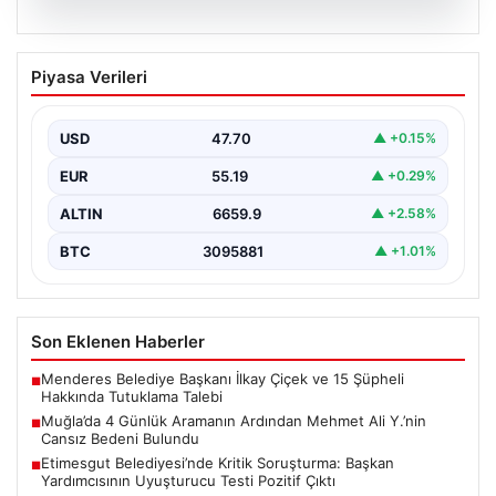
06.08.2026
Muğla’da 4 Günlük Aramanın Ardından
Piyasa Verileri
Mehmet Ali Y.’nin Cansız Bedeni
Bulundu
USD
47.70
▲ +0.15%
Muğla’nın Seydikemer ilçesinde, dört gün boyunca
ailesi ve yakınları tarafından kayıp olarak aranan 41…
EUR
55.19
▲ +0.29%
ALTIN
6659.9
▲ +2.58%
BTC
3095881
▲ +1.01%
Son Eklenen Haberler
Menderes Belediye Başkanı İlkay Çiçek ve 15 Şüpheli
■
Hakkında Tutuklama Talebi
Muğla’da 4 Günlük Aramanın Ardından Mehmet Ali Y.’nin
■
Cansız Bedeni Bulundu
Etimesgut Belediyesi’nde Kritik Soruşturma: Başkan
■
Yardımcısının Uyuşturucu Testi Pozitif Çıktı