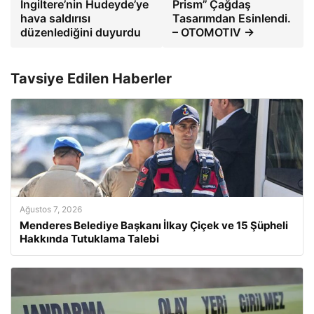
İngiltere’nin Hudeyde’ye
Prism’’ Çağdaş
hava saldırısı
Tasarımdan Esinlendi.
düzenlediğini duyurdu
– OTOMOTIV →
Tavsiye Edilen Haberler
Ağustos 7, 2026
Menderes Belediye Başkanı İlkay Çiçek ve 15 Şüpheli
Hakkında Tutuklama Talebi