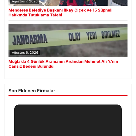
Ağustos 7, 2026
Menderes Belediye Başkanı İlkay Çiçek ve 15 Şüpheli
Hakkında Tutuklama Talebi
Ağustos 6, 2026
Muğla’da 4 Günlük Aramanın Ardından Mehmet Ali Y.’nin
Cansız Bedeni Bulundu
Son Eklenen Firmalar