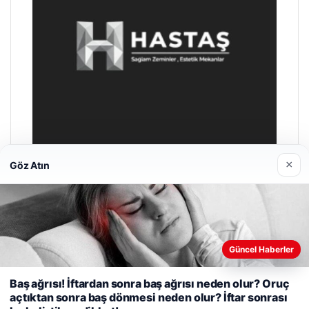
×
Göz Atın
Prenses Night Club
Nisan 29, 2026
Güncel Haberler
Web sitemizi nasıl kullandığınızı daha iyi anlayabilmek,
Baş ağrısı! İftardan sonra baş ağrısı neden olur? Oruç
deneyiminizi kişiselleştirmek ve geliştirmek amacıyla çerezler
açtıktan sonra baş dönmesi neden olur? İftar sonrası
kullanıyoruz.
Çerez Politikamız