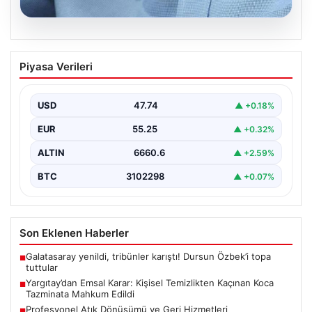
08.08.2026
Yargıtay’dan Emsal Karar: Kişisel
Piyasa Verileri
Temizlikten Kaçınan Koca Tazminata
Mahkum Edildi
USD
47.74
▲ +0.18%
Yargıtay 2. Hukuk Dairesi, eşinin kişisel hijyenine
yeterince önem göstermemesi ve duş almaması
EUR
55.25
▲ +0.32%
nedeniyle…
ALTIN
6660.6
▲ +2.59%
BTC
3102298
▲ +0.07%
Son Eklenen Haberler
Galatasaray yenildi, tribünler karıştı! Dursun Özbek’i topa
■
tuttular
Yargıtay’dan Emsal Karar: Kişisel Temizlikten Kaçınan Koca
■
Tazminata Mahkum Edildi
Profesyonel Atık Dönüşümü ve Geri Hizmetleri
■