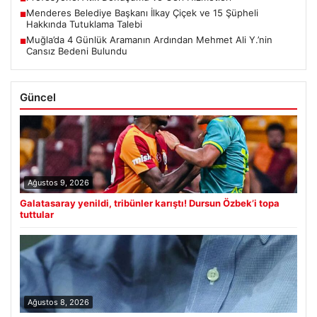
Menderes Belediye Başkanı İlkay Çiçek ve 15 Şüpheli
■
Hakkında Tutuklama Talebi
Muğla’da 4 Günlük Aramanın Ardından Mehmet Ali Y.’nin
■
Cansız Bedeni Bulundu
Güncel
Ağustos 9, 2026
Galatasaray yenildi, tribünler karıştı! Dursun Özbek’i topa
tuttular
Ağustos 8, 2026