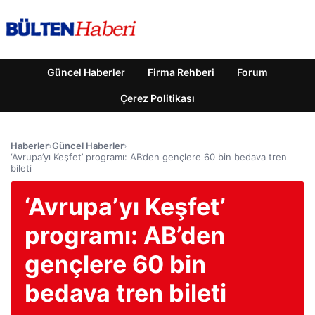
Güncel Haberler
Firma Rehberi
Forum
Çerez Politikası
Haberler
›
Güncel Haberler
›
‘Avrupa’yı Keşfet’ programı: AB’den gençlere 60 bin bedava tren
bileti
‘Avrupa’yı Keşfet’
programı: AB’den
gençlere 60 bin
bedava tren bileti