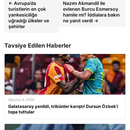
← Avrupa’da
Nazım Akmandil ile
turistlerin en çok
evlenen Burcu Esmersoy
yankesiciliğe
hamile mi? İddialara bakın
uğradığı ülkeler ve
ne yanıt verdi →
şehirler
Tavsiye Edilen Haberler
Ağustos 9, 2026
Galatasaray yenildi, tribünler karıştı! Dursun Özbek’i
topa tuttular