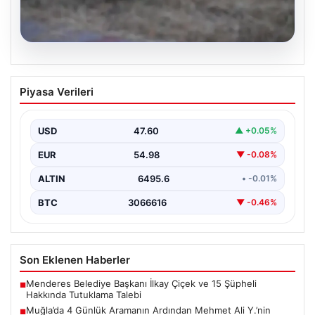
06.08.2026
Muğla’da 4 Günlük Aramanın Ardından
Piyasa Verileri
Mehmet Ali Y.’nin Cansız Bedeni
Bulundu
USD
47.60
▲ +0.05%
Muğla’nın Seydikemer ilçesinde, dört gün boyunca
ailesi ve yakınları tarafından kayıp olarak aranan 41…
EUR
54.98
▼ -0.08%
ALTIN
6495.6
• -0.01%
BTC
3066616
▼ -0.46%
Son Eklenen Haberler
Menderes Belediye Başkanı İlkay Çiçek ve 15 Şüpheli
■
Hakkında Tutuklama Talebi
Muğla’da 4 Günlük Aramanın Ardından Mehmet Ali Y.’nin
■