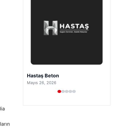
Prenses Night Club
Nisan 29, 2026
dia
ların