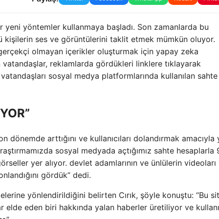
lar yeni yöntemler kullanmaya başladı. Son zamanlarda bu
lü kişilerin ses ve görüntülerini taklit etmek mümkün oluyor.
den gerçekçi olmayan içerikler oluşturmak için yapay zeka
n vatandaşlar, reklamlarda gördükleri linklere tıklayarak
r, vatandaşları sosyal medya platformlarında kullanılan sahte
İYOR”
on dönemde arttığını ve kullanıcıları dolandırmak amacıyla
: “Araştırmamızda sosyal medyada açtığımız sahte hesaplarla
örseller yer alıyor. devlet adamlarının ve ünlülerin videoları
klonlandığını gördük” dedi.
elerine yönlendirildiğini belirten Cırık, şöyle konuştu: “Bu si
r elde eden biri hakkında yalan haberler üretiliyor ve kullanı