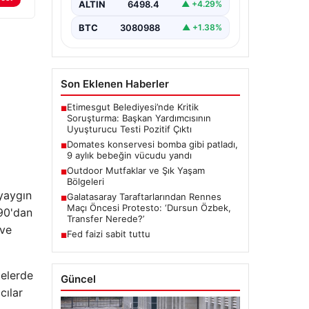
ALTIN
6498.4
▲ +4.29%
BTC
3080988
▲ +1.38%
Son Eklenen Haberler
Etimesgut Belediyesi’nde Kritik
■
Soruşturma: Başkan Yardımcısının
Uyuşturucu Testi Pozitif Çıktı
Domates konservesi bomba gibi patladı,
■
9 aylık bebeğin vücudu yandı
Outdoor Mutfaklar ve Şık Yaşam
■
Bölgeleri
 yaygın
Galatasaray Taraftarlarından Rennes
■
Maçı Öncesi Protesto: ‘Dursun Özbek,
 90'dan
Transfer Nerede?’
 ve
Fed faizi sabit tuttu
■
telerde
Güncel
cılar