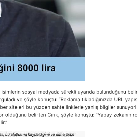
nlü isimlerin sosyal medyada sürekli uyarıda bulunduğunu beli
 vurguladı ve şöyle konuştu: “Reklama tıkladığınızda URL yapıs
er siteleri bu yüzden sahte linklerle yanlış bilgiler sunuyorla
zor olduğunu belirten Cırık, şöyle konuştu: “Yapay zekanın r
ir.”