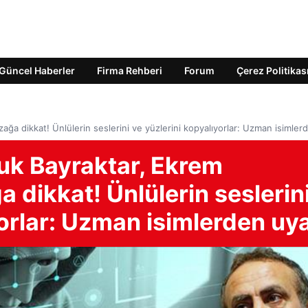
Güncel Haberler
Firma Rehberi
Forum
Çerez Politikas
ğa dikkat! Ünlülerin seslerini ve yüzlerini kopyalıyorlar: Uzman isimler
çuk Bayraktar, Ekrem
dikkat! Ünlülerin seslerin
yorlar: Uzman isimlerden uya