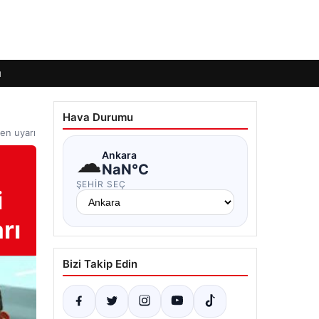
ı
Hava Durumu
den uyarı
☁
Ankara
NaN°C
ŞEHIR SEÇ
i
rı
Bizi Takip Edin