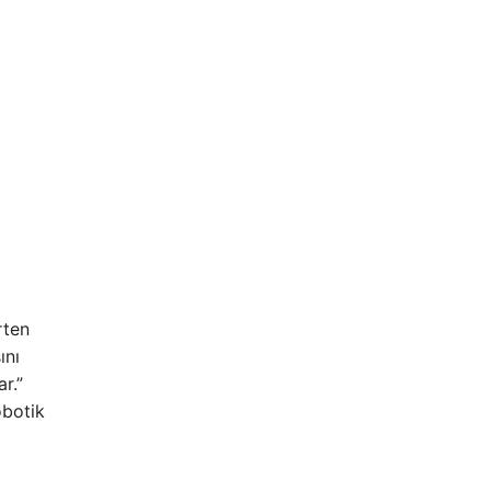
rten
ını
r.”
obotik