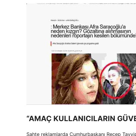
“AMAÇ KULLANICILARIN GÜV
Sahte reklamlarda Cumhurbaşkanı Recep Tayyip