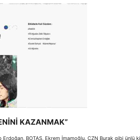
ENİNİ KAZANMAK”
 Erdoğan, BOTAŞ, Ekrem İmamoğlu, CZN Burak gibi ünlü kiş