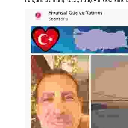
bu içeriklere inanıp tuzağa düşüyor. dolandırıcıla