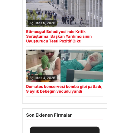
Ağustos 5, 2026
Etimesgut Belediyesi’nde Kritik
Soruşturma: Başkan Yardımcısının
Uyuşturucu Testi Pozitif Çıktı
Ağustos 4, 2026
Domates konservesi bomba gibi patladı,
9 aylık bebeğin vücudu yandı
Son Eklenen Firmalar