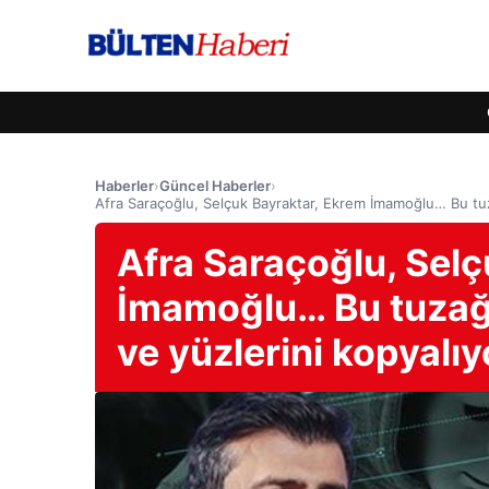
Haberler
›
Güncel Haberler
›
Afra Saraçoğlu, Selçuk Bayraktar, Ekrem İmamoğlu… Bu tuza
Afra Saraçoğlu, Sel
İmamoğlu… Bu tuzağa 
ve yüzlerini kopyalı