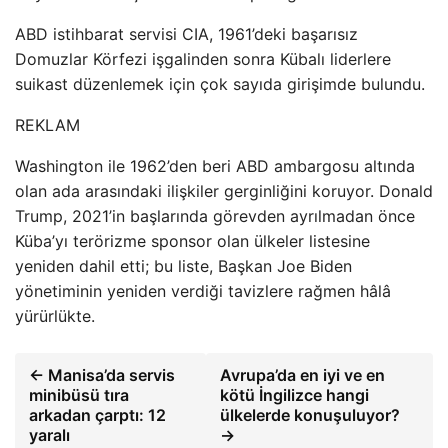
ABD istihbarat servisi CIA, 1961’deki başarısız
Domuzlar Körfezi işgalinden sonra Kübalı liderlere
suikast düzenlemek için çok sayıda girişimde bulundu.
REKLAM
Washington ile 1962’den beri ABD ambargosu altında
olan ada arasındaki ilişkiler gerginliğini koruyor. Donald
Trump, 2021’in başlarında görevden ayrılmadan önce
Küba’yı terörizme sponsor olan ülkeler listesine
yeniden dahil etti; bu liste, Başkan Joe Biden
yönetiminin yeniden verdiği tavizlere rağmen hâlâ
yürürlükte.
← Manisa’da servis
Avrupa’da en iyi ve en
minibüsü tıra
kötü İngilizce hangi
arkadan çarptı: 12
ülkelerde konuşuluyor?
yaralı
→