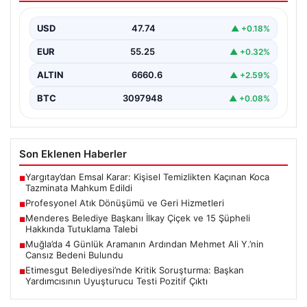
Günümüzde gelişen dijitalleşme ile şirketler altyapı
envanterlerini belirli periyotlarla güncellemektedir.
USD
47.74
▲ +0.18%
Yapılan yenileme süreçlerinde boşta…
EUR
55.25
▲ +0.32%
ALTIN
6660.6
▲ +2.59%
BTC
3097948
▲ +0.08%
Son Eklenen Haberler
Yargıtay’dan Emsal Karar: Kişisel Temizlikten Kaçınan Koca
■
Tazminata Mahkum Edildi
Profesyonel Atık Dönüşümü ve Geri Hizmetleri
■
Menderes Belediye Başkanı İlkay Çiçek ve 15 Şüpheli
■
Hakkında Tutuklama Talebi
Muğla’da 4 Günlük Aramanın Ardından Mehmet Ali Y.’nin
■
Cansız Bedeni Bulundu
Etimesgut Belediyesi’nde Kritik Soruşturma: Başkan
■
Yardımcısının Uyuşturucu Testi Pozitif Çıktı