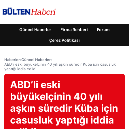
Güncel Haberler
Firma Rehberi
Forum
Çerez Politikası
Haberler
›
Güncel Haberler
›
ABD’li eski büyükelçinin 40 yılı aşkın süredir Küba için casusluk
yaptığı iddia edildi
ABD’li eski
büyükelçinin 40 yılı
aşkın süredir Küba için
casusluk yaptığı iddia