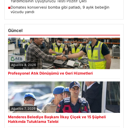
Yardımcısının Uyuşturucu Testi Pozitif Çıktı
Domates konservesi bomba gibi patladı, 9 aylık bebeğin
■
vücudu yandı
Güncel
Ağustos 8, 2026
Profesyonel Atık Dönüşümü ve Geri Hizmetleri
Ağustos 7, 2026
Menderes Belediye Başkanı İlkay Çiçek ve 15 Şüpheli
Hakkında Tutuklama Talebi