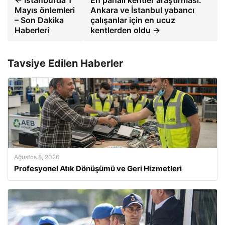
← İstanbul’da 1
En pahalı kentler araştırması:
Mayıs önlemleri
Ankara ve İstanbul yabancı
– Son Dakika
çalışanlar için en ucuz
Haberleri
kentlerden oldu →
Tavsiye Edilen Haberler
Ağustos 8, 2026
Profesyonel Atık Dönüşümü ve Geri Hizmetleri