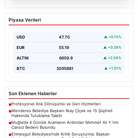
07.08.2026
Menderes Belediye Başkanı İlkay Çiçek
Piyasa Verileri
ve 15 Şüpheli Hakkında Tutuklama
Talebi
USD
47.70
▲ +0.15%
İzmir Cumhuriyet Başsavcılığı tarafından yürütülen
kapsamlı bir soruşturma kapsamında, Menderes
EUR
55.19
▲ +0.29%
Belediyesi’ne yönelik ciddi suçlamalar…
ALTIN
6659.9
▲ +2.58%
BTC
3095881
▲ +1.01%
Son Eklenen Haberler
Profesyonel Atık Dönüşümü ve Geri Hizmetleri
■
Menderes Belediye Başkanı İlkay Çiçek ve 15 Şüpheli
■
Hakkında Tutuklama Talebi
Muğla’da 4 Günlük Aramanın Ardından Mehmet Ali Y.’nin
■
Cansız Bedeni Bulundu
Etimesgut Belediyesi’nde Kritik Soruşturma: Başkan
■