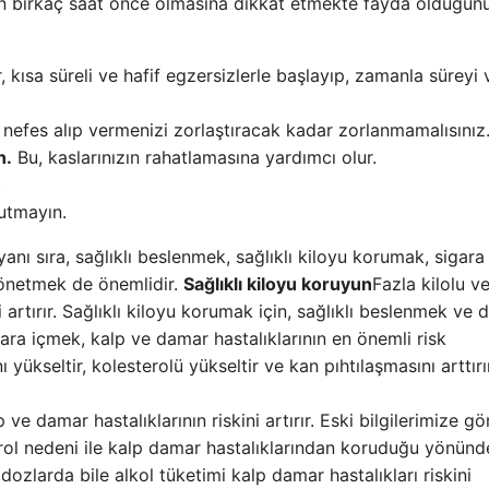
 birkaç saat önce olmasına dikkat etmekte fayda olduğun
 kısa süreli ve hafif egzersizlerle başlayıp, zamanla süreyi 
nefes alıp vermenizi zorlaştıracak kadar zorlanmamalısınız
n.
Bu, kaslarınızın rahatlamasına yardımcı olur.
.
utmayın.
yanı sıra, sağlıklı beslenmek, sağlıklı kiloyu korumak, sigara
yönetmek de önemlidir.
Sağlıklı kiloyu koruyun
Fazla kilolu v
 artırır. Sağlıklı kiloyu korumak için, sağlıklı beslenmek ve 
ara içmek, kalp ve damar hastalıklarının en önemli risk
 yükseltir, kolesterolü yükseltir ve kan pıhtılaşmasını arttırı
 ve damar hastalıklarının riskini artırır. Eski bilgilerimize gö
rol nedeni ile kalp damar hastalıklarından koruduğu yönünd
dozlarda bile alkol tüketimi kalp damar hastalıkları riskini