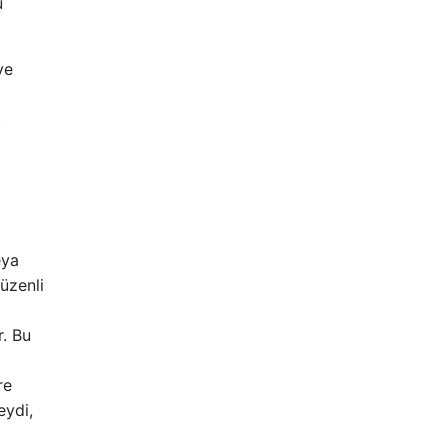
u
ve
.
eya
düzenli
r. Bu
re
eydi,