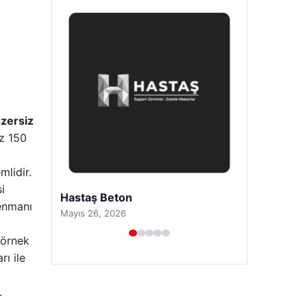
zersiz
az 150
mlidir.
i
Prenses Night Club
renmanı
Nisan 29, 2026
 örnek
rı ile
.