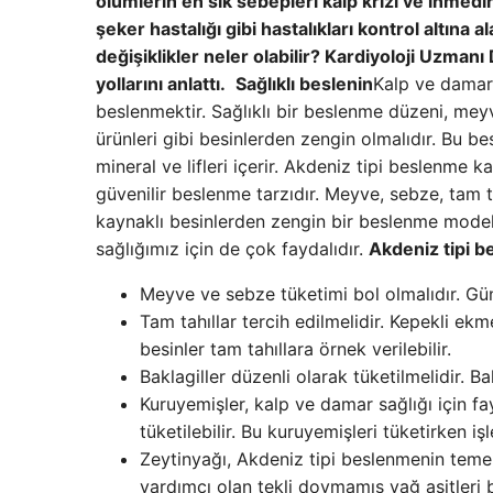
ölümlerin en sık sebepleri kalp krizi ve inmedi
şeker hastalığı gibi hastalıkları kontrol altına 
değişiklikler neler olabilir? Kardiyoloji Uzman
yollarını anlattı.
Sağlıklı beslenin
Kalp ve damar 
beslenmektir. Sağlıklı bir beslenme düzeni, meyv
ürünleri gibi besinlerden zengin olmalıdır. Bu b
mineral ve lifleri içerir. Akdeniz tipi beslenme
güvenilir beslenme tarzıdır. Meyve, sebze, tam tah
kaynaklı besinlerden zengin bir beslenme modeli
sağlığımız için de çok faydalıdır.
Akdeniz tipi b
Meyve ve sebze tüketimi bol olmalıdır. Gü
Tam tahıllar tercih edilmelidir. Kepekli e
besinler tam tahıllara örnek verilebilir.
Baklagiller düzenli olarak tüketilmelidir. Ba
Kuruyemişler, kalp ve damar sağlığı için fa
tüketilebilir. Bu kuruyemişleri tüketirken i
Zeytinyağı, Akdeniz tipi beslenmenin teme
yardımcı olan tekli doymamış yağ asitleri 