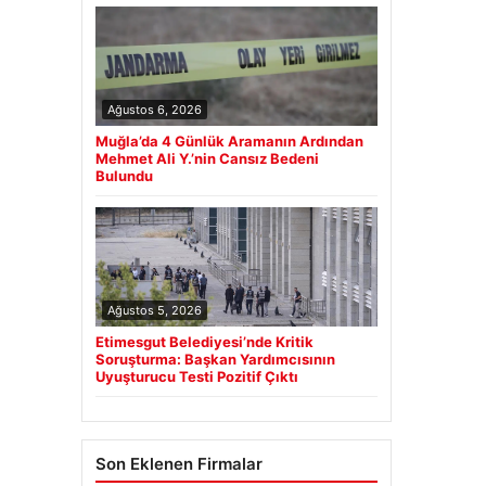
Ağustos 6, 2026
Muğla’da 4 Günlük Aramanın Ardından
Mehmet Ali Y.’nin Cansız Bedeni
Bulundu
Ağustos 5, 2026
Etimesgut Belediyesi’nde Kritik
Soruşturma: Başkan Yardımcısının
Uyuşturucu Testi Pozitif Çıktı
Son Eklenen Firmalar