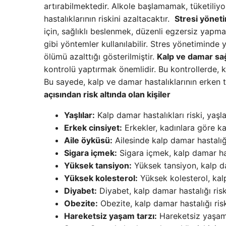
artırabilmektedir. Alkole başlamamak, tüketili
hastalıklarının riskini azaltacaktır.
Stresi yöneti
için, sağlıklı beslenmek, düzenli egzersiz yap
gibi yöntemler kullanılabilir. Stres yönetiminde
ölümü azalttığı gösterilmiştir.
Kalp ve damar sağ
kontrolü yaptırmak önemlidir. Bu kontrollerde, ka
Bu sayede, kalp ve damar hastalıklarının erken t
açısından risk altında olan kişiler
Yaşlılar:
Kalp damar hastalıkları riski, yaşla 
Erkek cinsiyet:
Erkekler, kadınlara göre ka
Aile öyküsü:
Ailesinde kalp damar hastalığı
Sigara içmek:
Sigara içmek, kalp damar hast
Yüksek tansiyon:
Yüksek tansiyon, kalp dam
Yüksek kolesterol:
Yüksek kolesterol, kalp 
Diyabet:
Diyabet, kalp damar hastalığı riskin
Obezite:
Obezite, kalp damar hastalığı riski
Hareketsiz yaşam tarzı:
Hareketsiz yaşam t