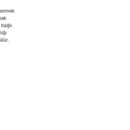
yönetmek
mak
 bağlı
ığı
ülür.