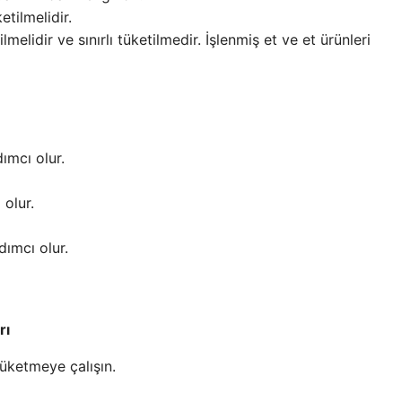
etilmelidir.
lmelidir ve sınırlı tüketilmedir. İşlenmiş et ve et ürünleri
ımcı olur.
 olur.
dımcı olur.
rı
üketmeye çalışın.