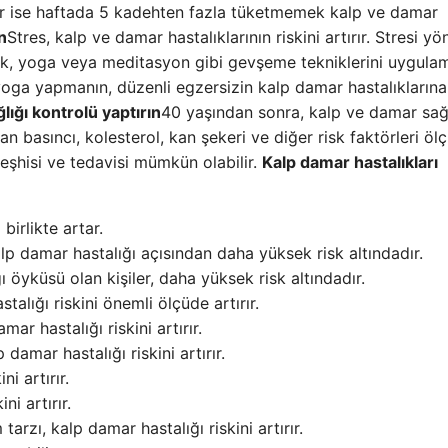
yor ise haftada 5 kadehten fazla tüketmemek kalp ve damar
n
Stres, kalp ve damar hastalıklarının riskini artırır. Stresi 
mak, yoga veya meditasyon gibi gevşeme tekniklerini uygula
 yoga yapmanın, düzenli egzersizin kalp damar hastalıklarına
lığı kontrolü yaptırın
40 yaşından sonra, kalp ve damar sağl
n basıncı, kolesterol, kan şekeri ve diğer risk faktörleri ölç
eşhisi ve tedavisi mümkün olabilir.
Kalp damar hastalıkları
birlikte artar.
lp damar hastalığı açısından daha yüksek risk altındadır.
 öyküsü olan kişiler, daha yüksek risk altındadır.
alığı riskini önemli ölçüde artırır.
ar hastalığı riskini artırır.
damar hastalığı riskini artırır.
i artırır.
ni artırır.
arzı, kalp damar hastalığı riskini artırır.