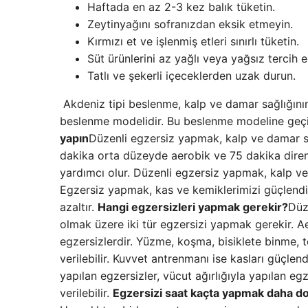
Haftada en az 2-3 kez balık tüketin.
Zeytinyağını sofranızdan eksik etmeyin.
Kırmızı et ve işlenmiş etleri sınırlı tüketin.
Süt ürünlerini az yağlı veya yağsız tercih e
Tatlı ve şekerli içeceklerden uzak durun.
Akdeniz tipi beslenme, kalp ve damar sağlığının 
beslenme modelidir. Bu beslenme modeline geçiş 
yapın
Düzenli egzersiz yapmak, kalp ve damar sağ
dakika orta düzeyde aerobik ve 75 dakika dire
yardımcı olur. Düzenli egzersiz yapmak, kalp ve 
Egzersiz yapmak, kas ve kemiklerimizi güçlendirir,
azaltır.
Hangi egzersizleri yapmak gerekir?
Düz
olmak üzere iki tür egzersizi yapmak gerekir. Aer
egzersizlerdir. Yüzme, koşma, bisiklete binme, 
verilebilir. Kuvvet antrenmanı ise kasları güçlend
yapılan egzersizler, vücut ağırlığıyla yapılan e
verilebilir.
Egzersizi saat kaçta yapmak daha do