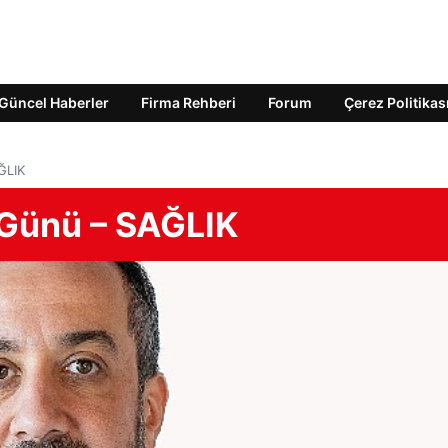
Güncel Haberler
Firma Rehberi
Forum
Çerez Politikas
ĞLIK
 Günü – SAĞLIK