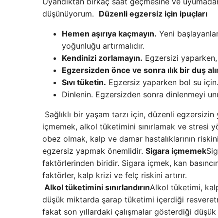
Uyandıktan birkaç saat geçmesine ve uyumadan
düşünüyorum.
Düzenli egzersiz için ipuçları
Hemen aşırıya kaçmayın.
Yeni başlayanlar,
yoğunluğu artırmalıdır.
Kendinizi zorlamayın.
Egzersizi yaparken, 
Egzersizden önce ve sonra ılık bir duş alı
Sıvı tüketin.
Egzersiz yaparken bol su için
Dinlenin. Egzersizden sonra dinlenmeyi un
Sağlıklı bir yaşam tarzı için, düzenli egzersizin 
içmemek, alkol tüketimini sınırlamak ve stresi 
obez olmak, kalp ve damar hastalıklarının riskini
egzersiz yapmak önemlidir.
Sigara içmemek
Sig
faktörlerinden biridir. Sigara içmek, kan basıncını
faktörler, kalp krizi ve felç riskini artırır.
Alkol tüketimini sınırlandırın
Alkol tüketimi, kalp
düşük miktarda şarap tüketimi içerdiği resveret
fakat son yıllardaki çalışmalar gösterdiği düşük 