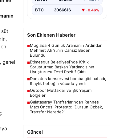
on ve
Ankara’da Etimesgut Belediyesi’ne
ilişkin yürütülen kapsamlı
BTC
3066616
▼ -0.46%
soruşturmanın detayları gün
umanın
yüzüne çıkmaya devam ediyor.
Başkan…
 süt
Son Eklenen Haberler
in,
Muğla’da 4 Günlük Aramanın Ardından
 en
■
Mehmet Ali Y.’nin Cansız Bedeni
Bulundu
, genel
Etimesgut Belediyesi’nde Kritik
■
Soruşturma: Başkan Yardımcısının
Uyuşturucu Testi Pozitif Çıktı
Domates konservesi bomba gibi patladı,
■
9 aylık bebeğin vücudu yandı
Outdoor Mutfaklar ve Şık Yaşam
■
Bölgeleri
Galatasaray Taraftarlarından Rennes
■
Maçı Öncesi Protesto: ‘Dursun Özbek,
Transfer Nerede?’
ç
aya
Güncel