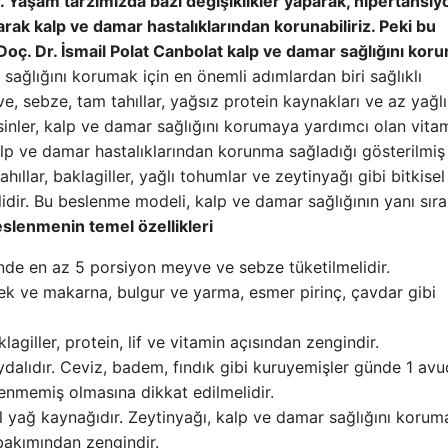
r. Yaşam tarzımızda bazı değişiklikler yaparak, hipertansiy
alarak kalp ve damar hastalıklarından korunabiliriz. Peki bu
ı Doç. Dr. İsmail Polat Canbolat kalp ve damar sağlığını kor
sağlığını korumak için en önemli adımlardan biri sağlıklı
e, sebze, tam tahıllar, yağsız protein kaynakları ve az yağlı
esinler, kalp ve damar sağlığını korumaya yardımcı olan vitam
 kalp ve damar hastalıklarından korunma sağladığı gösterilmiş
ıllar, baklagiller, yağlı tohumlar ve zeytinyağı gibi bitkisel
dir. Bu beslenme modeli, kalp ve damar sağlığının yanı sıra
eslenmenin temel özellikleri
nde en az 5 porsiyon meyve ve sebze tüketilmelidir.
kmek ve makarna, bulgur ve yarma, esmer pirinç, çavdar gibi
klagiller, protein, lif ve vitamin açısından zengindir.
ydalıdır. Ceviz, badem, fındık gibi kuruyemişler günde 1 avu
şlenmemiş olmasına dikkat edilmelidir.
l yağ kaynağıdır. Zeytinyağı, kalp ve damar sağlığını korum
bakımından zengindir.