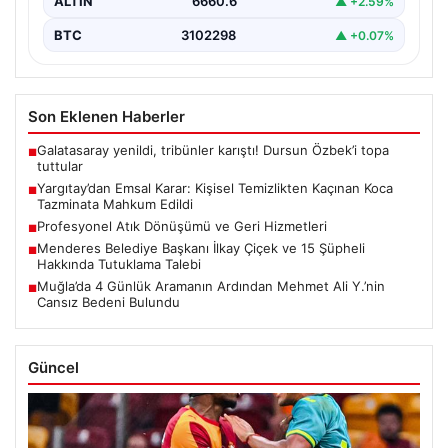
ALTIN
6660.6
▲ +2.59%
BTC
3102298
▲ +0.07%
Son Eklenen Haberler
Galatasaray yenildi, tribünler karıştı! Dursun Özbek’i topa
■
tuttular
Yargıtay’dan Emsal Karar: Kişisel Temizlikten Kaçınan Koca
■
Tazminata Mahkum Edildi
Profesyonel Atık Dönüşümü ve Geri Hizmetleri
■
Menderes Belediye Başkanı İlkay Çiçek ve 15 Şüpheli
■
Hakkında Tutuklama Talebi
Muğla’da 4 Günlük Aramanın Ardından Mehmet Ali Y.’nin
■
Cansız Bedeni Bulundu
Güncel