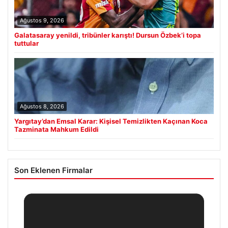
Ağustos 9, 2026
Galatasaray yenildi, tribünler karıştı! Dursun Özbek’i topa
tuttular
Ağustos 8, 2026
Yargıtay’dan Emsal Karar: Kişisel Temizlikten Kaçınan Koca
Tazminata Mahkum Edildi
Son Eklenen Firmalar