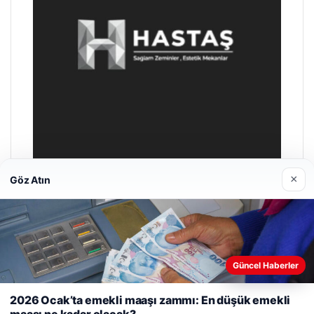
×
Göz Atın
Prenses Night Club
Nisan 29, 2026
Güncel Haberler
Web sitemizi nasıl kullandığınızı daha iyi anlayabilmek,
deneyiminizi kişiselleştirmek ve geliştirmek amacıyla çerezler
2026 Ocak’ta emekli maaşı zammı: En düşük emekli
kullanıyoruz.
Çerez Politikamız