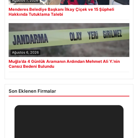
Ağustos 7, 2026
Menderes Belediye Başkanı İlkay Çiçek ve 15 Şüpheli
Hakkında Tutuklama Talebi
Ağustos 6, 2026
Muğla’da 4 Günlük Aramanın Ardından Mehmet Ali Y.’nin
Cansız Bedeni Bulundu
Son Eklenen Firmalar