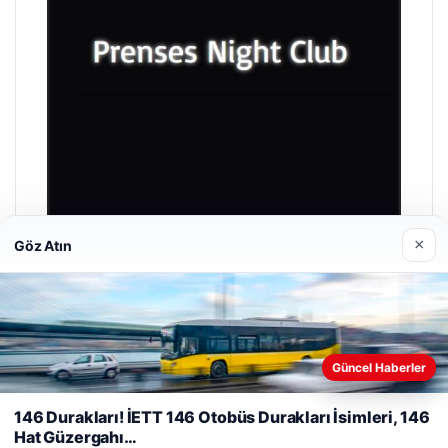
×
Göz Atın
Prenses Night Club
Nisan 29, 2026
Güncel Haberler
Web sitemizi nasıl kullandığınızı daha iyi anlayabilmek,
deneyiminizi kişiselleştirmek ve geliştirmek amacıyla çerezler
146 Durakları! İETT 146 Otobüs Durakları İsimleri, 146
kullanıyoruz.
Çerez Politikamız
Hat Güzergahı…