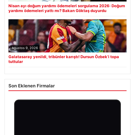
Nisan ayı doğum yardımı ödemeleri sorgulama 2026: Doğum
yardımı ödemeleri yattı mı? Bakan Göktaş duyurdu
Ağustos 9, 2026
Galatasaray yenildi, tribünler karıştı! Dursun Özbek’i topa
tuttular
Son Eklenen Firmalar