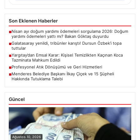
Son Eklenen Haberler
Nisan ayı doğum yardımı ödemeleri sorgulama 2026: Doğum
■
yardımı ödemeleri yattı mı? Bakan Göktaş duyurdu
Galatasaray yenildi, tribünler karıştı! Dursun Özbek’i topa
■
tuttular
Yargıtay’dan Emsal Karar: Kişisel Temizlikten Kaçınan Koca
■
Tazminata Mahkum Edildi
Profesyonel Atık Dönüşümü ve Geri Hizmetleri
■
Menderes Belediye Başkanı İlkay Çiçek ve 15 Şüpheli
■
Hakkında Tutuklama Talebi
Güncel
Ağustos 10, 2026