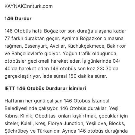
KAYNAK
Cnnturk.com
146 Durdur
146 Otobüs hattı Boğazkör son durağa ulaşana kadar
77 farklı duraktan geçer. Ayrılma Boğazkör olmasına
rağmen, Essenyurt, Avcilar, Küchukçekmece, Bakırkör
ve Bahçelievler'e gidiyor. Yoğun trafik olduğunda,
otobüsler gecikmeli hareket eder. İş günlerinde 04:
40'da hareket eden 146 otobüs son kez 23: 30'da
gerçekleştiriyor. İade süresi 150 dakika sürer.
IETT 146 Otobüs Durdurur İsimleri
Haftanın her günü çalışan 146 Otobüs İstanbul
Belediyesi'nde çalışıyor. 146 Otobüs durakları Yeşil
Kıbrıs, Klinik, Obeditas, onları kışkırtmak, çocuklar için
siteler, Kuleli, Kreş, Florya Junction, Yeşillova, Blocks,
Şüchrübey ve Türkan'dır. Ayrıca 146 otobüs durağında