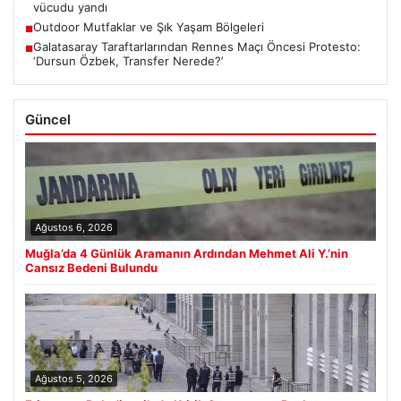
vücudu yandı
Outdoor Mutfaklar ve Şık Yaşam Bölgeleri
■
Galatasaray Taraftarlarından Rennes Maçı Öncesi Protesto:
■
‘Dursun Özbek, Transfer Nerede?’
Güncel
Ağustos 6, 2026
Muğla’da 4 Günlük Aramanın Ardından Mehmet Ali Y.’nin
Cansız Bedeni Bulundu
Ağustos 5, 2026