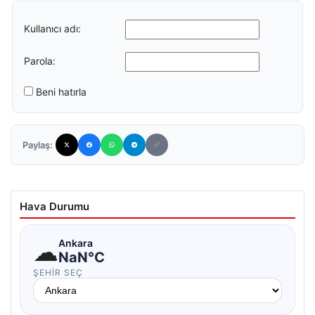
Kullanıcı adı:
Parola:
Beni hatırla
Paylaş:
Hava Durumu
☁
Ankara
NaN°C
ŞEHIR SEÇ